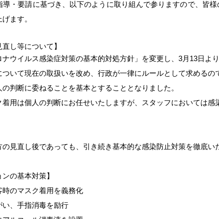
指導・要請に基づき、以下のように取り組んで参りますので、皆様
上げます。
見直し等について】
ロナウイルス感染症対策の基本的対処方針」を変更し、
3月13日よ
について現在の取扱いを改め、
行政が一律にルールとして求めるの
人の判断に委ねることを基本とすることとなりました。
ク着用は個人の判断にお任せいたしますが、スタッフにおいては感
方の見直し後であっても、引き続き基本的な感染防止対策を徹底い
ョンの基本対策】
客時のマスク着用を義務化
がい、手指消毒を励行