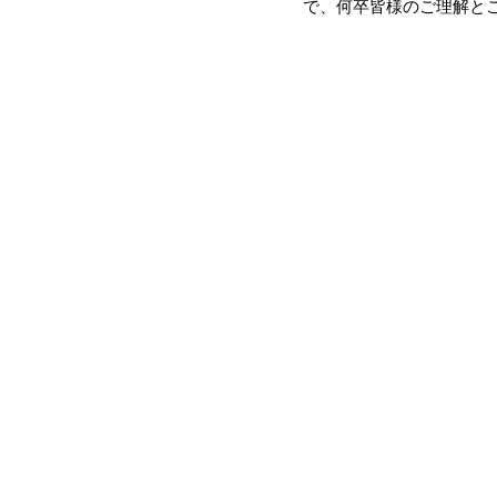
で、何卒皆様のご理解と
te-ra BRIDES COLLECT