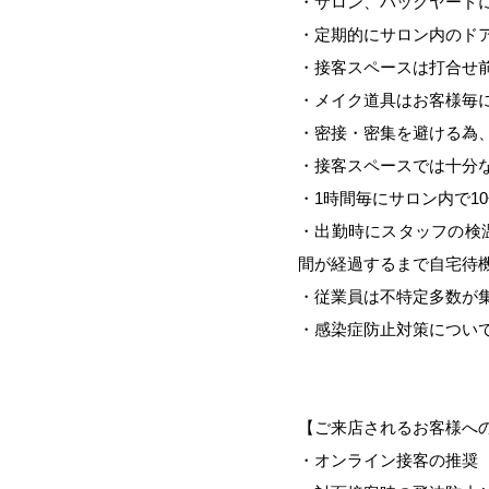
・サロン、バックヤード
・定期的にサロン内のド
・接客スペースは打合せ
・メイク道具はお客様毎
・密接・密集を避ける為
・接客スペースでは十分
・1時間毎にサロン内で1
・出勤時にスタッフの検温
間が経過するまで自宅待
・従業員は不特定多数が
・感染症防止対策につい
【ご来店されるお客様へ
・オンライン接客の推奨