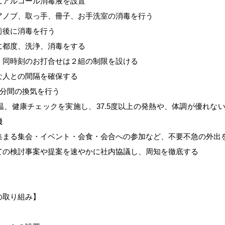
にアルコール消毒液を設置
アノブ、取っ手、冊子、お手洗室の消毒を行う
前後に消毒を行う
に都度、洗浄、消毒をする
、同時刻のお打合せは２組の制限を設ける
な人との間隔を確保する
0分間の換気を行う
、健康チェックを実施し、37.5度以上の発熱や、体調が優れな
機
集まる集会・イベント・会食・会合への参加など、不要不急の外出
ての検討事案や提案を速やかに社内協議し、周知を徹底する
の取り組み】