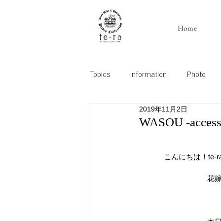
Home
Topics
information
Photo
2019年11月2日
WASOU -accesso
こんにちは！te-
花