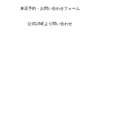
来店予約・お問い合わせフォーム
公式LINEより問い合わせ
お電話でのお問い合わせ
TEL 052-861-0333
電話番号をタッチすると発信します。
te-ra BRIDES COLLECTION
〒466-0825
名古屋市昭和区八事本町100-32 八事ビル2E
TEL
052-861-0333
/ FAX
052-861-0330
Open 平日10
:00〜18:00 土日祝 9:00〜19:00
Close 火曜日 第1・3水曜日(祝祭日を除く)