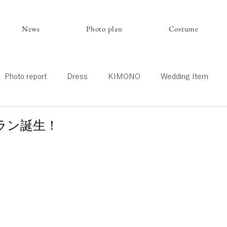
News
Photo plan
Costume
Photo report
Dress
KIMONO
Wedding Item
ラン誕生！