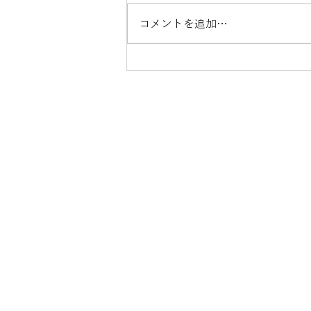
コメントを追加…
te-ra BRIDES COLLECT
〒466-0825
名古屋市昭和区八事本町100-32
TEL 052-861-0333 / FAX 052-8
Open 平日10
:00〜18:00 土日祝
Close 火曜日 第1・3水曜日