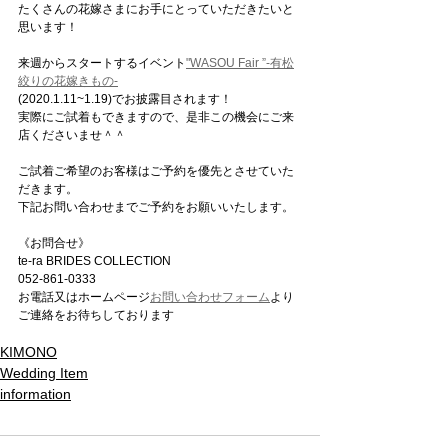
たくさんの花嫁さまにお手にとっていただきたいと
思います！
来週からスタートするイベント
"WASOU Fair ”-有松
絞りの花嫁きもの-
(2020.1.11~1.19)でお披露目されます！
実際にご試着もできますので、是非この機会にご来
店くださいませ＾＾
ご試着ご希望のお客様はご予約を優先とさせていた
だきます。
下記お問い合わせまでご予約をお願いいたします。  
《お問合せ》
te-ra BRIDES COLLECTION
052-861-0333
お電話又はホームページ
お問い合わせフォーム
より
ご連絡をお待ちしております
KIMONO
Wedding Item
information