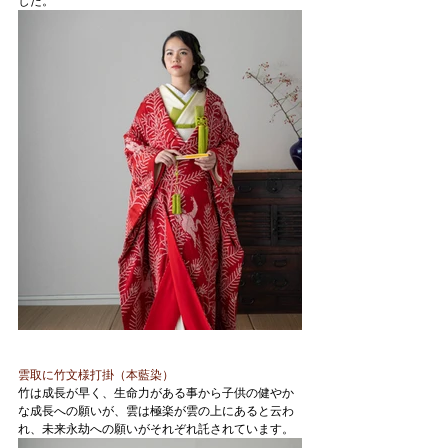
した。
雲取に竹文様打掛（本藍染）
竹は成長が早く、生命力がある事から子供の健やか
な成長への願いが、雲は極楽が雲の上にあると云わ
れ、未来永劫への願いがそれぞれ託されています。