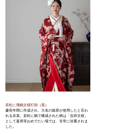
若松に飛鶴文様打掛（黒）
慶長年間に作成され、大名の姫君が使用したと言わ
れる衣裳。若松に鶴で構成された柄は「吉祥文様」
として宴席等おめでたい場では、非常に珍重されま
した。