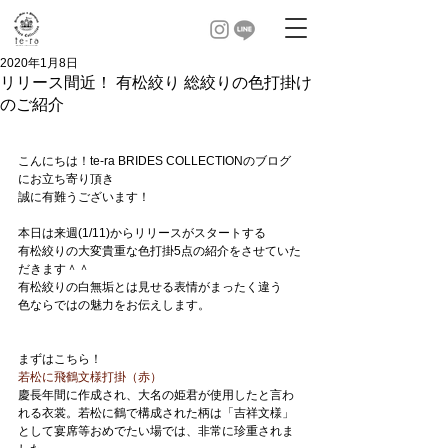
2020年1月8日
リリース間近！ 有松絞り 総絞りの色打掛け
のご紹介
こんにちは！te-ra BRIDES COLLECTIONのブログ
にお立ち寄り頂き
誠に有難うございます！
本日は来週(1/11)からリリースがスタートする
有松絞りの大変貴重な色打掛5点の紹介をさせていた
だきます＾＾
有松絞りの白無垢とは見せる表情がまったく違う
色ならではの魅力をお伝えします。
まずはこちら！
若松に飛鶴文様打掛（赤）
慶長年間に作成され、大名の姫君が使用したと言わ
れる衣裳。若松に鶴で構成された柄は「吉祥文様」
として宴席等おめでたい場では、非常に珍重されま